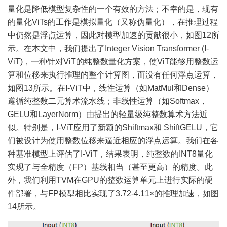
量化是降低模型复杂性的一个有效的方法；不幸的是，现有
的量化ViTs的工作是模拟量化（又称伪量化），在推理过程
中仍然是浮点运算，因此对模型加速的贡献很小，如图12所
示。在本文中，我们提出了Integer Vision Transformer (I-
ViT)，一种针对ViT的纯整数量化方案，使ViT能够用整数运
算和位移来执行推理的整个计算图，而没有任何浮点运算，
如图13所示。在I-ViT中，线性运算（如MatMul和Dense）
遵循纯整数二元算术流水线；非线性运算（如Softmax，
GELU和LayerNorm）由提出的轻量级纯整数算术方法近
似。特别是，I-ViT应用了新颖的Shiftmax和 ShiftGELU，它
们被设计为使用整数位移来逼近相应的浮点运算。我们在各
种基准模型上评估了I-ViT，结果表明，纯整数的INT8量化
实现了与全精度（FP）基线相当（甚至更高）的精度。此
外，我们利用TVM在GPU的整数运算单元上进行实际的硬
件部署，与FP模型相比实现了3.72-4.11×的推理加速，如图
14所示。