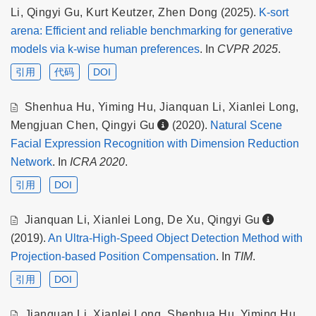
Li
,
Qingyi Gu
,
Kurt Keutzer
,
Zhen Dong
(2025).
K-sort
arena: Efficient and reliable benchmarking for generative
models via k-wise human preferences
. In
CVPR 2025
.
引用
代码
DOI
Shenhua Hu
,
Yiming Hu
,
Jianquan Li
,
Xianlei Long
,
Mengjuan Chen
,
Qingyi Gu
(2020).
Natural Scene
Facial Expression Recognition with Dimension Reduction
Network
. In
ICRA 2020
.
引用
DOI
Jianquan Li
,
Xianlei Long
,
De Xu
,
Qingyi Gu
(2019).
An Ultra-High-Speed Object Detection Method with
Projection-based Position Compensation
. In
TIM
.
引用
DOI
Jianquan Li
,
Xianlei Long
,
Shenhua Hu
,
Yiming Hu
,