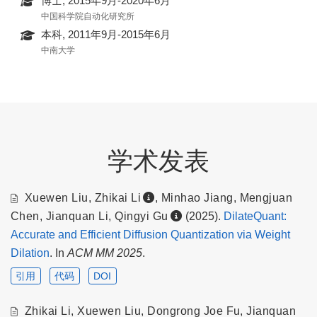
博士, 2015年9月-2020年6月
中国科学院自动化研究所
本科, 2011年9月-2015年6月
中南大学
学术发表
Xuewen Liu
,
Zhikai Li
,
Minhao Jiang
,
Mengjuan
Chen
,
Jianquan Li
,
Qingyi Gu
(2025).
DilateQuant:
Accurate and Efficient Diffusion Quantization via Weight
Dilation
. In
ACM MM 2025
.
引用
代码
DOI
Zhikai Li
,
Xuewen Liu
,
Dongrong Joe Fu
,
Jianquan